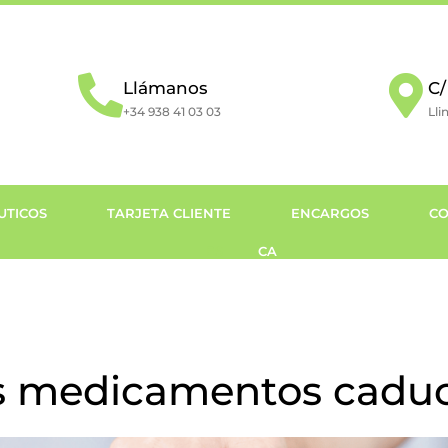
Llámanos
C/
+34 938 41 03 03
Lli
UTICOS
TARJETA CLIENTE
ENCARGOS
CO
ES
CA
os medicamentos cadu