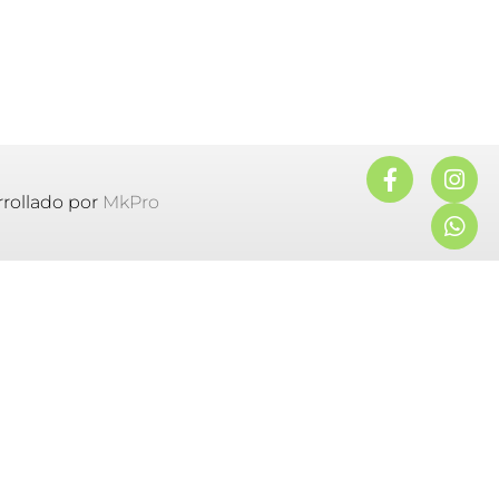
rollado por
MkPro