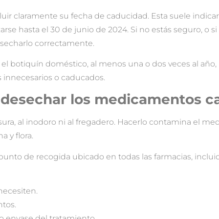
r claramente su fecha de caducidad. Esta suele indicars
izarse hasta el 30 de junio de 2024. Si no estás seguro, 
 desecharlo correctamente.
el botiquín doméstico, al menos una o dos veces al año,
 innecesarios o caducados.
 desechar los medicamentos c
ra, al inodoro ni al fregadero. Hacerlo contamina el me
 y flora.
unto de recogida ubicado en todas las farmacias, inclu
ecesiten.
tos.
tro envase del tratamiento.