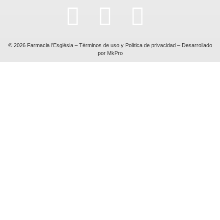
© 2026 Farmacia l’Església –
Términos de uso y Política de privacidad
– Desarrollado
por
MkPro