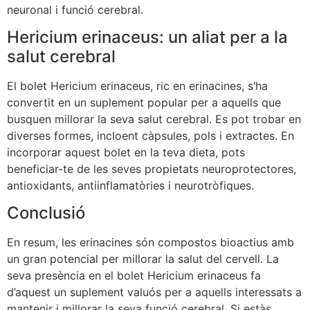
neuronal i funció cerebral.
Hericium erinaceus: un aliat per a la
salut cerebral
El bolet Hericium erinaceus, ric en erinacines, s’ha
convertit en un suplement popular per a aquells que
busquen millorar la seva salut cerebral. Es pot trobar en
diverses formes, incloent càpsules, pols i extractes. En
incorporar aquest bolet en la teva dieta, pots
beneficiar-te de les seves propietats neuroprotectores,
antioxidants, antiinflamatòries i neurotròfiques.
Conclusió
En resum, les erinacines són compostos bioactius amb
un gran potencial per millorar la salut del cervell. La
seva presència en el bolet Hericium erinaceus fa
d’aquest un suplement valuós per a aquells interessats a
mantenir i millorar la seva funció cerebral. Si estàs