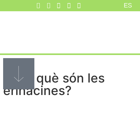
ES
31.07.24
Saps què són les
erinacines?