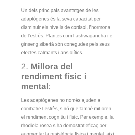
Un dels principals avantatges de les
adaptògenes és la seva capacitat per
disminuir els nivells de cortisol, l’hormona
de l’estrès.
Plantes com l’ashwagandha i el
ginseng siberià són conegudes pels seus
efectes calmants i ansiolítics.
2.
Millora del
rendiment físic i
mental
:
Les adaptògenes no només ajuden a
combatre l’estrès, sinó que també milloren
el rendiment cognitiu i físic. Per exemple,
la
rhodiola rosea s’ha demostrat eficaç per
augmentar la resistència física i mental, així