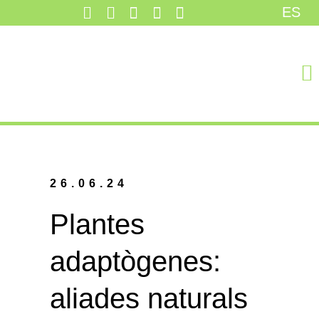
ES
SE
TAR
CO
26.06.24
Plantes
adaptògenes:
aliades naturals