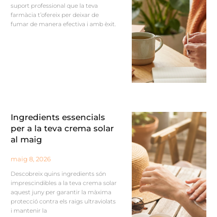
suport professional que la teva
farmàcia t’ofereix per deixar de
fumar de manera efectiva i amb èxit.
Ingredients essencials
per a la teva crema solar
al maig
maig 8, 2026
Descobreix quins ingredients són
imprescindibles a la teva crema solar
aquest juny per garantir la màxima
protecció contra els raigs ultraviolats
i mantenir la