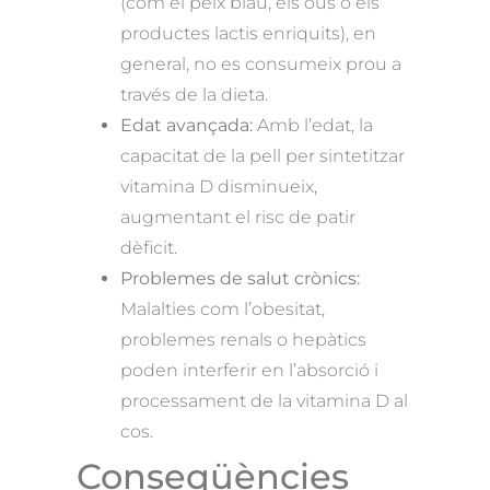
(com el peix blau, els ous o els
productes lactis enriquits), en
general, no es consumeix prou a
través de la dieta.
Edat avançada:
Amb l’edat, la
capacitat de la pell per sintetitzar
vitamina D disminueix,
augmentant el risc de patir
dèficit.
Problemes de salut crònics:
Malalties com l’obesitat,
problemes renals o hepàtics
poden interferir en l’absorció i
processament de la vitamina D al
cos.
Conseqüències